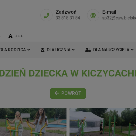
Zadzwoń
E-mail
33 818 31 84
sp32@cuw.bielsko
+
+++
DLA RODZICA
DLA UCZNIA
DLA NAUCZYCIELA
DZIEŃ DZIECKA W KICZYCACH
POWRÓT