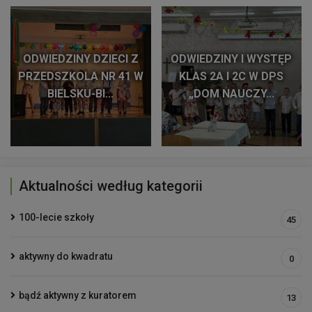
ODWIEDZINY DZIECI Z
ODWIEDZINY I WYSTĘP
PRZEDSZKOLA NR 41 W
KLAS 2A I 2C W DPS
BIELSKU-BI...
„DOM NAUCZY...
Aktualności według kategorii
100-lecie szkoły
45
aktywny do kwadratu
0
bądź aktywny z kuratorem
13