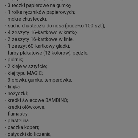
- 3 teczki papierowe na gumkę;
- 1 rolka ręczników papierowych;
- mokre chusteczki;
- suche chusteczki do nosa (pudełko 100 szt.);
- 4 zeszyty 16-kartkowe w kratkę;
- 2 zeszyty 16-kartkowe w linie;
- 1 zeszyt 60-kartkowy gładki;
- farby plakatowe (12 kolorów), pędzle;
- piórnik;
- 2 kleje w sztyfcie;
- klej typu MAGIC;
- 3 ołówki, gumka, temperówka;
- linijka;
- nożyczki;
- kredki świecowe BAMBINO;
- kredki ołówkowe;
- flamastry;
- plastelina;
- paczka kopert;
- patyczki do liczenia;