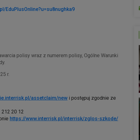
isk.pl/EduPlusOnline?u=su8nughka9
awarcia polisy wraz z numerem polisy, Ogólne Warunki
dy.
25 r.
ie.interrisk.pl/assetclaim/new
i postępuj zgodnie ze
 212 20 12
ronie
https://www.interrisk.pl/interrisk/zglos-szkode/