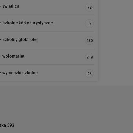
świetlica
72
szkolne kółko turystyczne
9
szkolny globtroter
130
wolontariat
219
wycieczki szkolne
26
ńska 393