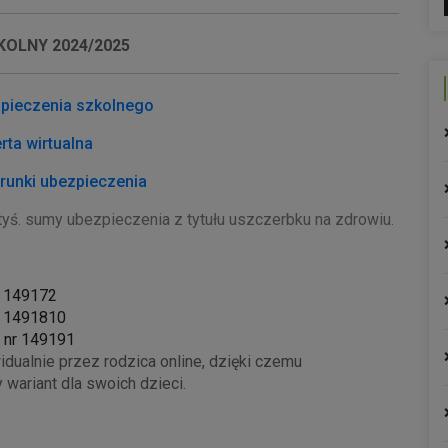
KOLNY 2024/2025
zpieczenia szkolnego
rta wirtualna
runki ubezpieczenia
tyś. sumy ubezpieczenia z tytułu uszczerbku na zdrowiu.
r 149172
r 1491810
P nr 149191
dualnie przez rodzica online, dzięki czemu
ariant dla swoich dzieci.