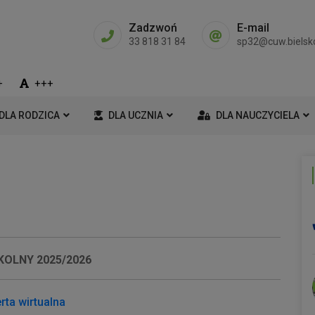
Zadzwoń
E-mail
33 818 31 84
sp32@cuw.bielsko
+
+++
DLA RODZICA
DLA UCZNIA
DLA NAUCZYCIELA
KOLNY 2025/2026
rta wirtualna