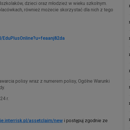
dszkolaków, dzieci oraz młodzież w wieku szkolnym.
placówkach, również możecie skorzystać dla nich z tego
k.pl/EduPlusOnline?u=feaanj82da
awarcia polisy wraz z numerem polisy, Ogólne Warunki
dy.
24 r.
ie.interrisk.pl/assetclaim/new
i postępuj zgodnie ze