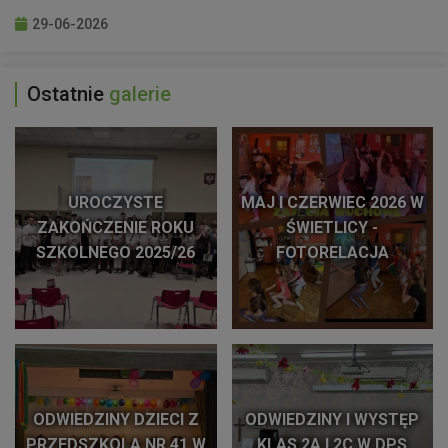
29-06-2026
Ostatnie
galerie
UROCZYSTE
MAJ I CZERWIEC 2026 W
ZAKOŃCZENIE ROKU
ŚWIETLICY -
SZKOLNEGO 2025/26
FOTORELACJA
ODWIEDZINY DZIECI Z
ODWIEDZINY I WYSTĘP
PRZEDSZKOLA NR 41 W
KLAS 2A I 2C W DPS