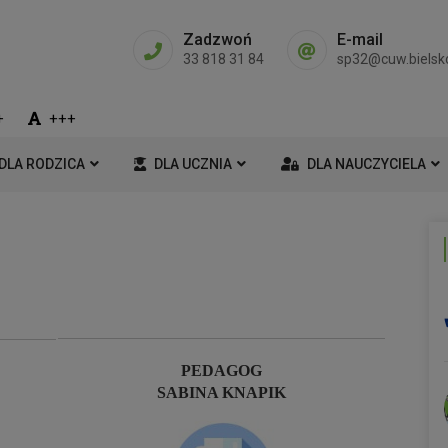
Zadzwoń
E-mail
33 818 31 84
sp32@cuw.bielsko
+
+++
DLA RODZICA
DLA UCZNIA
DLA NAUCZYCIELA
PEDAGOG
SABINA KNAPIK