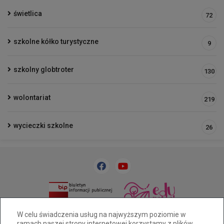
świetlica
72
szkolne kółko turystyczne
9
szkolny globtroter
130
wolontariat
219
wycieczki szkolne
26
33 818 31 84
sp32@cuw.bielsko-biala.pl
W celu świadczenia usług na najwyższym poziomie w
ramach naszej strony internetowej korzystamy z plików