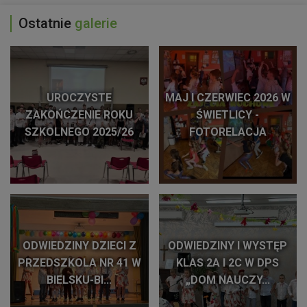
Ostatnie
galerie
UROCZYSTE
MAJ I CZERWIEC 2026 W
ZAKOŃCZENIE ROKU
ŚWIETLICY -
SZKOLNEGO 2025/26
FOTORELACJA
ODWIEDZINY DZIECI Z
ODWIEDZINY I WYSTĘP
PRZEDSZKOLA NR 41 W
KLAS 2A I 2C W DPS
BIELSKU-BI...
„DOM NAUCZY...