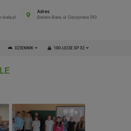
Adres
-biala.pl
Bielsko-Biała, ul. Cieszyńska 393
DZIENNIK
100-LECIE SP 32
LE