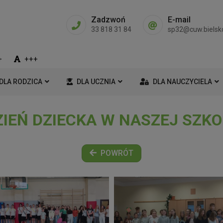
Zadzwoń
E-mail
33 818 31 84
sp32@cuw.bielsko
+
+++
DLA RODZICA
DLA UCZNIA
DLA NAUCZYCIELA
ZIEŃ DZIECKA W NASZEJ SZKO
POWRÓT