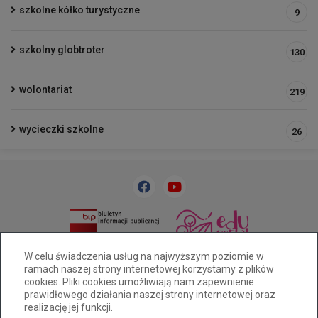
szkolne kółko turystyczne
9
szkolny globtroter
130
wolontariat
219
wycieczki szkolne
26
33 818 31 84
sp32@cuw.bielsko-biala.pl
W celu świadczenia usług na najwyższym poziomie w
ramach naszej strony internetowej korzystamy z plików
Bielsko-Biała, ul. Cieszyńska 393
cookies. Pliki cookies umożliwiają nam zapewnienie
Deklaracja dostępności
prawidłowego działania naszej strony internetowej oraz
realizację jej funkcji.
Tryb wysokiego kontrastu