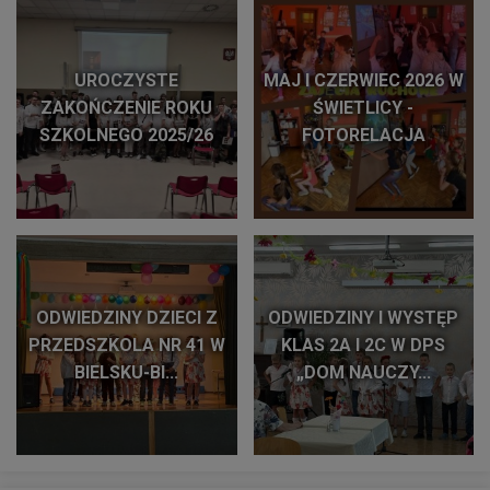
UROCZYSTE
MAJ I CZERWIEC 2026 W
ZAKOŃCZENIE ROKU
ŚWIETLICY -
SZKOLNEGO 2025/26
FOTORELACJA
ODWIEDZINY DZIECI Z
ODWIEDZINY I WYSTĘP
PRZEDSZKOLA NR 41 W
KLAS 2A I 2C W DPS
BIELSKU-BI...
„DOM NAUCZY...