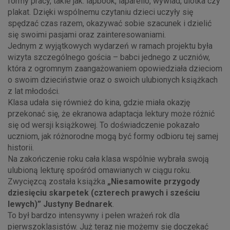
formy pracy, takie jak: lapbook, laparello, wywiad, ulotka czy
plakat. Dzięki wspólnemu czytaniu dzieci uczyły się
spędzać czas razem, okazywać sobie szacunek i dzielić
się swoimi pasjami oraz zainteresowaniami.
Jednym z wyjątkowych wydarzeń w ramach projektu była
wizyta szczególnego gościa – babci jednego z uczniów,
która z ogromnym zaangażowaniem opowiedziała dzieciom
o swoim dzieciństwie oraz o swoich ulubionych książkach
z lat młodości.
Klasa udała się również do kina, gdzie miała okazję
przekonać się, że ekranowa adaptacja lektury może różnić
się od wersji książkowej. To doświadczenie pokazało
uczniom, jak różnorodne mogą być formy odbioru tej samej
historii.
Na zakończenie roku cała klasa wspólnie wybrała swoją
ulubioną lekturę spośród omawianych w ciągu roku.
Zwycięzcą została książka
„Niesamowite przygody
dziesięciu skarpetek (czterech prawych i sześciu
lewych)” Justyny Bednarek
.
To był bardzo intensywny i pełen wrażeń rok dla
pierwszoklasistów. Już teraz nie możemy się doczekać