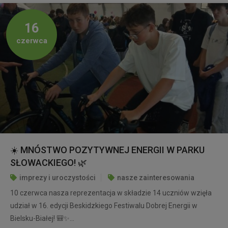
16
czerwca
☀️ MNÓSTWO POZYTYWNEJ ENERGII W PARKU
SŁOWACKIEGO! 🌿
imprezy i uroczystości
nasze zainteresowania
10 czerwca nasza reprezentacja w składzie 14 uczniów wzięła
udział w 16. edycji Beskidzkiego Festiwalu Dobrej Energii w
Bielsku-Białej! 🎒✨...