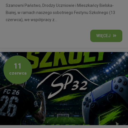
Szanowni Państwo, Drodzy Uczniowie i Mieszkańcy Bielska-
Białej, w ramach naszego sobotniego Festynu Szkolnego (13
czerwca), we współpracy z...
WIĘCEJ
11
czerwca