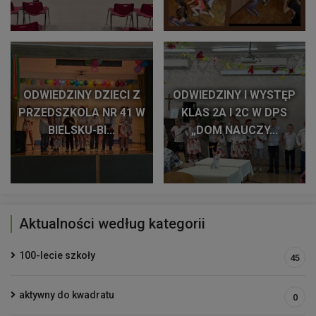
ODWIEDZINY DZIECI Z
ODWIEDZINY I WYSTĘP
PRZEDSZKOLA NR 41 W
KLAS 2A I 2C W DPS
BIELSKU-BI...
„DOM NAUCZY...
Aktualności według kategorii
100-lecie szkoły
45
aktywny do kwadratu
0