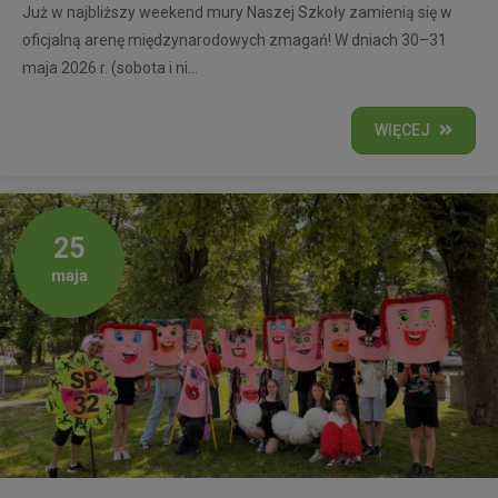
Już w najbliższy weekend mury Naszej Szkoły zamienią się w
oficjalną arenę międzynarodowych zmagań! W dniach 30–31
maja 2026 r. (sobota i ni...
WIĘCEJ
25
maja