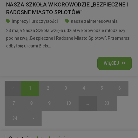
NASZA SZKOŁA W KOROWODZIE „BEZPIECZNE I
RADOSNE MIASTO SPLOTÓW”
imprezy i uroczystości
nasze zainteresowania
23 maja Nasza Szkoła wzięła udział w korowodzie młodzieży
pod nazwą „Bezpieczne i Radosne Miasto Splotów”. Przemarsz
odbył się ulicami Biels...
WIĘCEJ
‹
1
2
3
4
5
6
7
8
9
10
...
33
34
›