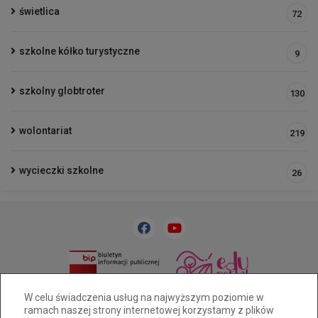
świetlica
72
szkolne kółko turystyczne
9
szkolny globtroter
130
wolontariat
219
wycieczki szkolne
26
33 818 31 84
sp32@cuw.bielsko-biala.pl
W celu świadczenia usług na najwyższym poziomie w
ramach naszej strony internetowej korzystamy z plików
Bielsko-Biała, ul. Cieszyńska 393