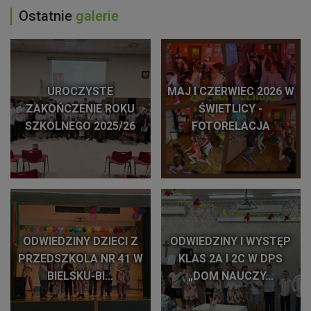
Ostatnie
galerie
UROCZYSTE
MAJ I CZERWIEC 2026 W
ZAKOŃCZENIE ROKU
ŚWIETLICY -
SZKOLNEGO 2025/26
FOTORELACJA
ODWIEDZINY DZIECI Z
ODWIEDZINY I WYSTĘP
PRZEDSZKOLA NR 41 W
KLAS 2A I 2C W DPS
BIELSKU-BI...
„DOM NAUCZY...