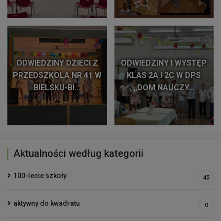
ODWIEDZINY DZIECI Z
ODWIEDZINY I WYSTĘP
PRZEDSZKOLA NR 41 W
KLAS 2A I 2C W DPS
BIELSKU-BI...
„DOM NAUCZY...
Aktualności według kategorii
100-lecie szkoły
45
aktywny do kwadratu
0