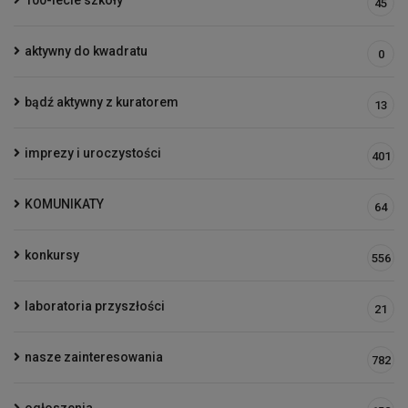
100-lecie szkoły
45
aktywny do kwadratu
0
bądź aktywny z kuratorem
13
imprezy i uroczystości
401
KOMUNIKATY
64
konkursy
556
laboratoria przyszłości
21
nasze zainteresowania
782