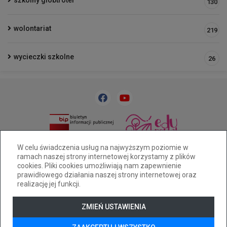
szkolny globtroter
130
wolontariat
219
wycieczki szkolne
26
33 818 31 84
sp32@cuw.bielsko-biala.pl
W celu świadczenia usług na najwyższym poziomie w
ramach naszej strony internetowej korzystamy z plików
Bielsko-Biała, ul. Cieszyńska 393
cookies. Pliki cookies umożliwiają nam zapewnienie
Deklaracja dostępności
prawidłowego działania naszej strony internetowej oraz
realizację jej funkcji.
Tryb wysokiego kontrastu
+
++
+++
ZMIEŃ USTAWIENIA
© 2026
WizjaNet
Wszystkie prawa zastrzeżone.