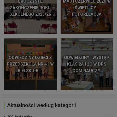
UROCZYSTE
MAJ I CZERWIEC 2026 W
ZAKOŃCZENIE ROKU
ŚWIETLICY -
SZKOLNEGO 2025/26
FOTORELACJA
ODWIEDZINY DZIECI Z
ODWIEDZINY I WYSTĘP
PRZEDSZKOLA NR 41 W
KLAS 2A I 2C W DPS
BIELSKU-BI...
„DOM NAUCZY...
Aktualności według kategorii