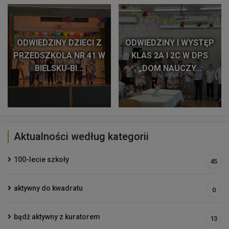
ODWIEDZINY DZIECI Z
ODWIEDZINY I WYSTĘP
PRZEDSZKOLA NR 41 W
KLAS 2A I 2C W DPS
BIELSKU-BI...
„DOM NAUCZY...
Aktualności według kategorii
100-lecie szkoły
45
aktywny do kwadratu
0
bądź aktywny z kuratorem
13