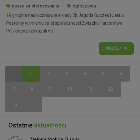
nasze zainteresowania
ogłoszenia
19 grudnia nasi uczniowie z klasy 2b Jagoda Bączek i Jakub
Pasterny w imieniu całej społeczności Związku Harcerstwa
Polskiego przekazali na...
WIĘCEJ
‹
1
2
3
4
5
6
7
8
9
10
11
12
13
›
Ostatnie
aktualności
Zielona Stolica Europy