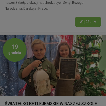
naszej Szkoły, z okazji nadchodzących Świąt Bożego
Narodzenia, Dyrekcja i Praco...
WIĘCEJ
19
grudnia
ŚWIATEŁKO BETLEJEMSKIE W NASZEJ SZKOLE