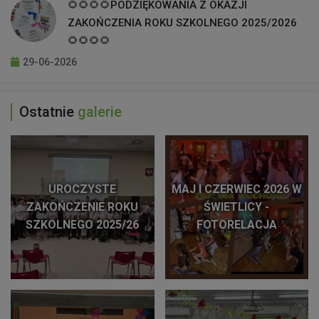
🌻🌻🌻🌻PODZIĘKOWANIA Z OKAZJI
ZAKOŃCZENIA ROKU SZKOLNEGO 2025/2026
🌻🌻🌻🌻
29-06-2026
Ostatnie
galerie
UROCZYSTE
MAJ I CZERWIEC 2026 W
ZAKOŃCZENIE ROKU
ŚWIETLICY -
SZKOLNEGO 2025/26
FOTORELACJA