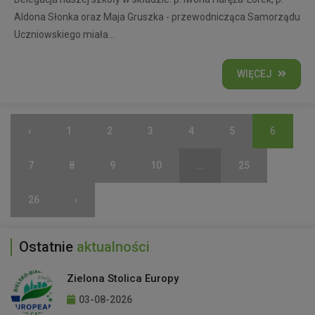
Aldona Słonka oraz Maja Gruszka - przewodnicząca Samorządu
Uczniowskiego miała...
WIĘCEJ
‹
1
2
3
4
5
6
7
8
9
10
...
25
26
›
Ostatnie
aktualności
Zielona Stolica Europy
03-08-2026