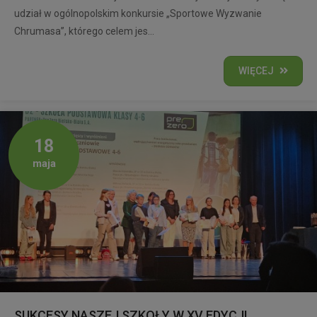
udział w ogólnopolskim konkursie „Sportowe Wyzwanie
Chrumasa”, którego celem jes...
WIĘCEJ
18
maja
SUKCESY NASZEJ SZKOŁY W XV EDYCJI