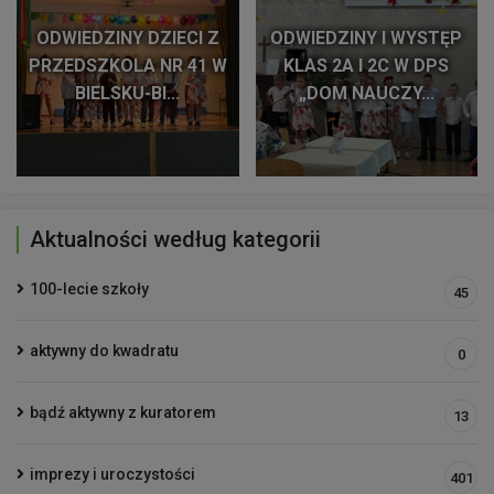
ODWIEDZINY DZIECI Z
ODWIEDZINY I WYSTĘP
PRZEDSZKOLA NR 41 W
KLAS 2A I 2C W DPS
BIELSKU-BI...
„DOM NAUCZY...
Aktualności według kategorii
100-lecie szkoły
45
aktywny do kwadratu
0
bądź aktywny z kuratorem
13
imprezy i uroczystości
401