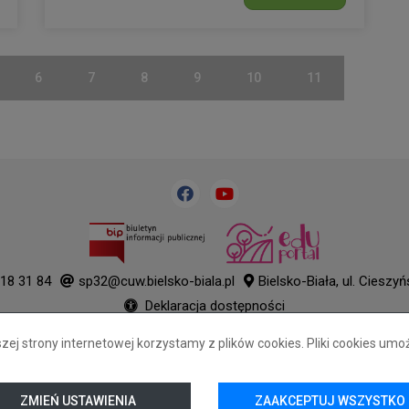
6
7
8
9
10
11
18 31 84
sp32@cuw.bielsko-biala.pl
Bielsko-Biała, ul. Cieszy
Deklaracja dostępności
Tryb wysokiego kontrastu
j strony internetowej korzystamy z plików cookies. Pliki cookies umo
+
++
+++
© 2026
WizjaNet
Wszystkie prawa zastrzeżone.
ZMIEŃ USTAWIENIA
ZAAKCEPTUJ WSZYSTKO