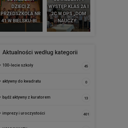
DZIECI Z
WYSTĘP KLAS 2A I
PRZEDSZKOLA NR
2C W DPS „DOM
41 W BIELSKU-BI...
NAUCZY...
Aktualności według kategorii
100-lecie szkoły
45
aktywny do kwadratu
0
bądź aktywny z kuratorem
13
imprezy i uroczystości
401