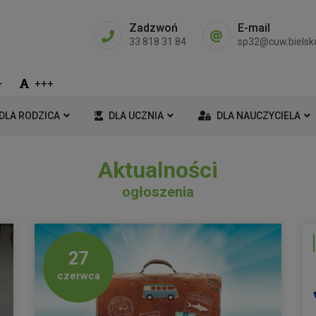
Zadzwoń
E-mail
33 818 31 84
sp32@cuw.bielsko
+
+++
DLA RODZICA
DLA UCZNIA
DLA NAUCZYCIELA
Aktualności
ogłoszenia
27
czerwca