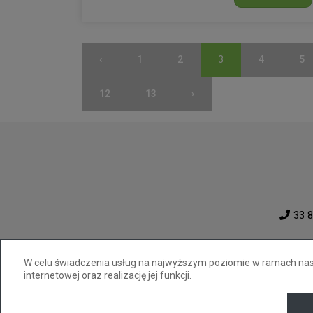
‹
1
2
3
4
5
12
13
›
33 8
W celu świadczenia usług na najwyższym poziomie w ramach nasze
internetowej oraz realizację jej funkcji.