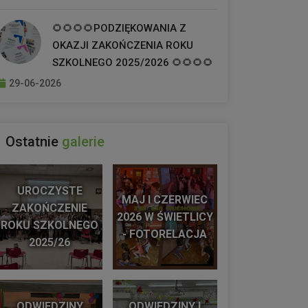
🌻🌻🌻🌻PODZIĘKOWANIA Z
OKAZJI ZAKOŃCZENIA ROKU
SZKOLNEGO 2025/2026 🌻🌻🌻🌻
29-06-2026
Ostatnie
galerie
UROCZYSTE
MAJ I CZERWIEC
ZAKOŃCZENIE
2026 W ŚWIETLICY
ROKU SZKOLNEGO
- FOTORELACJA
2025/26
ODWIEDZINY
ODWIEDZINY I